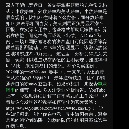
深入了解电竞盘口，首先要掌握赔率的几种常见格
式：小数赔率、分数赔率和美式赔率。小数赔率是
最直观的，比如2.0意味着本金翻倍，而分数赔率
如1/1则表示相同含义，美式则用正负号显示潜在
回报。在实际应用中，这些格式帮助玩家快速计算
潜在收益，避免在高压环境下出错。以Dota 2为
例，一场TI国际邀请赛的决赛盘口可能因选手阵容
调整而剧烈波动，2025年的预测显示，该游戏的奖
金池将超过2229万美元，这让盘口分析变得尤为关
键。玩家可以通过观察队伍的近期表现，如胜率和
KDA比，来预判盘口的走势。举个真实案例，
2024年的一场Valorant赛事中，一支黑马队伍的赔
率从初始的3.5降到2.1，最终逆转获胜，让许多精
通盘口的粉丝收获颇丰。如果你想进一步探索
电竞
赔率
的细节，不妨多关注专业分析报告。YouTube
上有一段视频详细讲解了赔率格式的工作原理，观
看后你会发现这些数字如何转化为实际策略：
https://www.youtube.com/watch?v=fd2kaPI3p_I。这
种知识积累，能让你在电竞世界中游刃有余，避免
常见的初学者陷阱，如忽略队伍的地图胜率或选手
伤病信息。