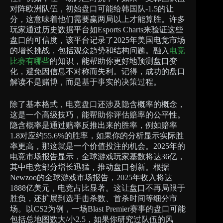
对阵欧洲队伍，初始盘口可能给韩国队-1.5的让
分，这意味着他们需要赢两局以上才能算胜。许多
玩家通过历史数据平台如Esports Charts来验证这些
盘口的可信度，该平台记录了2025年美国电竞市场
的增长挑战，包括观众趋势和结构问题。融入
电竞
比赛有哪些
的知识，能帮助你更好地预测盘口变
化，避免因信息不对称而失利。记得，成功的盘口
解读不是赌博，而是基于事实的决策过程。
除了基本格式，电竞盘口还涉及隐含概率的概念，
这是一个高级技巧，能帮助你评估赔率的公平性。
隐含概率是通过赔率反推出来的胜率，例如赔率
1.8对应约55.6%的胜率，如果你的分析显示实际胜
率更高，那这就是一个价值投注的机会。2025年的
电竞市场报告显示，全球游戏玩家基数将达36亿，
其中电竞部分增长迅猛，推动盘口创新。根据
Newzoo的全球游戏市场报告，2025年收入将达
1888亿美元，电竞占比显著。这让盘口不再局限于
胜负，还扩展到选手击杀数、首杀时间等细分市
场。以CS2为例，一场Blast Premier赛事的盘口可能
包括总地图数大/小2.5，如果你研究过队伍的风