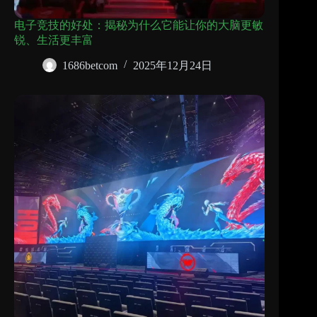
电子竞技的好处：揭秘为什么它能让你的大脑更敏
锐、生活更丰富
1686betcom
2025年12月24日