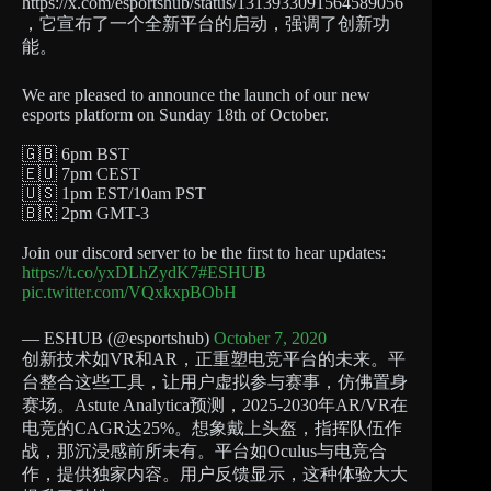
https://x.com/esportshub/status/1313933091564589056
，它宣布了一个全新平台的启动，强调了创新功
能。
We are pleased to announce the launch of our new
esports platform on Sunday 18th of October.
🇬🇧 6pm BST
🇪🇺 7pm CEST
🇺🇸 1pm EST/10am PST
🇧🇷 2pm GMT-3
Join our discord server to be the first to hear updates:
https://t.co/yxDLhZydK7
#ESHUB
pic.twitter.com/VQxkxpBObH
— ESHUB (@esportshub)
October 7, 2020
创新技术如VR和AR，正重塑电竞平台的未来。平
台整合这些工具，让用户虚拟参与赛事，仿佛置身
赛场。Astute Analytica预测，2025-2030年AR/VR在
电竞的CAGR达25%。想象戴上头盔，指挥队伍作
战，那沉浸感前所未有。平台如Oculus与电竞合
作，提供独家内容。用户反馈显示，这种体验大大