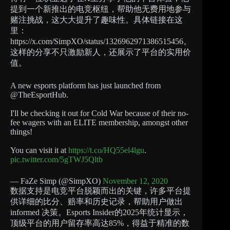
提到一个新推出的电竞枢纽，帮助他无费用地参与
赌注挑战，这大大提升了趣味性。具体链接在这
里：
https://x.com/SimpXO/status/1326962971386515456。
这样的分享不只激励新人，还展示了平台的实用价
值。
A new esports platform has just launched from
@TheEsportHub.
I'll be checking it out for Cold War because of their no-
fee wagers with an ELITE membership, amongst other
things!
You can visit it at
https://t.co/HQ55el4lgu
.
pic.twitter.com/5gTWJ5Qltb
— FaZe Simp (@SimpXO)
November 12, 2020
数据支持是电竞平台脱颖而出的关键，许多平台提
供详细的比分、赔率和历史记录，帮助用户做出
informed 决策。Esports Insider的2025年统计显示，
顶级平台的用户留存率高达85%，得益于精准的数