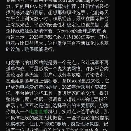
专属内容。但新兴平台如YouTube Gaming也在发
力，它的用户友好界面和算法推荐，让初学者轻松
找到感兴趣的赛事。想想那些职业选手，他们每天
在平台上训练数小时，积累经验，最终在国际舞台
上绽放光芒。平台的安全性和稳定性也很关键，避
免掉线或延迟影响体验。Newzoo的全球游戏市场
报告显示，2025年游戏总收入达1888亿美元，其中
电竞占比日益增大，这也促使平台不断优化技术基
础设施，确保顺畅运行。
电竞平台的社区功能是另一个亮点，它让玩家不再
孤单作战，而是形成一个庞大的网络。许多平台内
置论坛和聊天室，用户可以分享攻略、讨论战术，
甚至组队参与线上锦标赛。拿Discord集成来说，它
已成为电竞爱好者的标配，2025年活跃用户突破5
亿。平台通过这些工具，促进玩家间的交流，提升
整体参与度。根据一项调查，超过70%的电竞粉丝
表示，社区互动是他们选择平台的主要原因。想象
你加入一个
电竞直播
群组，实时点评选手表现，那
种集体狂欢的感觉无比振奋。一些平台还推出虚拟
现实模式，让用户“亲临”赛场，感受现场氛围。记
得有一位职业选手在X上分享了他的平台体验，他