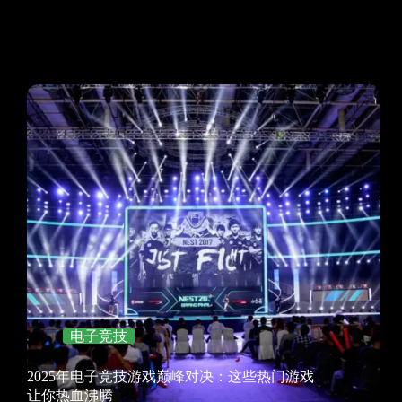
电子竞技
2025年电子竞技游戏巅峰对决：这些热门游戏
让你热血沸腾