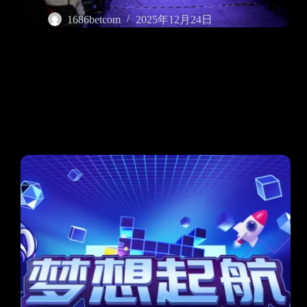
1686betcom
2025年12月24日